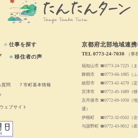
京都府北部地域連携
仕事を探す
TEL 0773‐24-7030
（事
プ
移住者の声
福知山市
☎0773-24-7225
（ま
舞鶴市
☎0773-66-1085
（ふ
綾部市
☎0773-42-4270
（定
る質問
７市町基本情報
宮津市
☎0772-45-1689
（移
ブ
京丹後市
☎0772-69-1050
（地
ウェブサイト
通）
伊根町
☎0772-32-0502
（企
与謝野町
☎0772-43-9012
（産