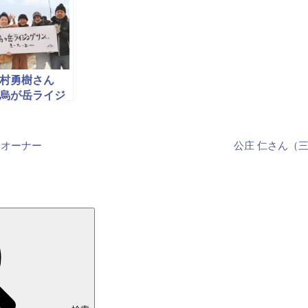
村勇樹さん
烏が岳ライジ
グサン実行委
の実行委員
）
」オーナー
公庄 仁さん（