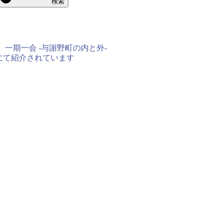
検索
】
 一期一会 -与謝野町の内と外-
にて紹介されています