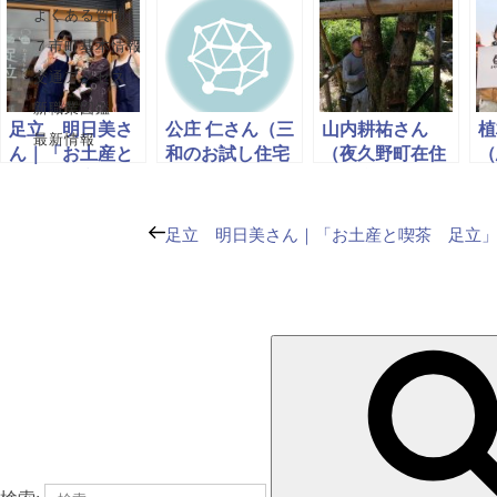
よくある質問
７市町基本情報
交通アクセス
新職業図鑑
足立 明日美さ
公庄 仁さん（三
山内耕祐さん
植
最新情報
ん｜「お土産と
和のお試し住宅
（夜久野町在住
（
喫茶 足立」オ
に住むクリエー
の漆職人）
ン
ーナー
ター）
員
長
足立 明日美さん｜「お土産と喫茶 足立