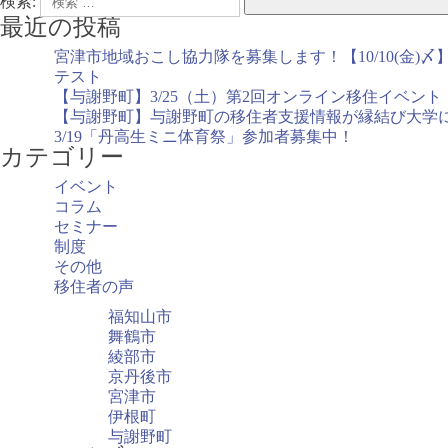
検索:
最近の投稿
宮津市地域おこし協力隊を募集します！【10/10(金)〆
テスト
【与謝野町】3/25（土）第2回オンライン移住イベント
【与謝野町】与謝野町の移住者支援情報が縁結び大学
3/19「丹高生ミニ体育祭」参加者募集中！
カテゴリー
イベント
コラム
セミナー
制度
その他
移住者の声
福知山市
舞鶴市
綾部市
京丹後市
宮津市
伊根町
与謝野町