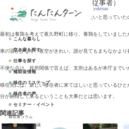
今西 崇さん（夜久野町 林業従事者）
投稿日:
2020年2月26日
2021年3月31日
投稿者:
yukesan
父親のふるさとでした。また、養鶏をしたいと思っていた
最初は養鶏を考えて夜久野町に移り、養鶏をしていました
こんな暮らし
空き家を探す
車の音が少なく、夜空がきれい。誰が見てもまちなかより
仕事を探す
不便な点は、役所関係で言えば、支所はあるが本庁までい
補助金情報
移住の７ステップ
移住先には、新しい移住者に来てほしいと思っているひと
移住者の声
分が納得して来るということも大事だとは思います。
セミナー・イベント
関連記事
移住者コラム
高校生みらい会議