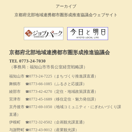
アーカイブ
京都府北部地域連携都市圏形成推進協議会ウェブサイト
京都府北部地域連携都市圏形成推進協議会
TEL 0773‐24-7030
（事務局：福知山市市長公室経営戦略課）
福知山市
☎0773-24-7225
（まちづくり推進課直通）
舞鶴市
☎0773-66-1085
（ふるさと応援課）
綾部市
☎0773-42-4270
（定住・地域政策課直通）
宮津市
☎0772-45-1689
（移住定住・魅力発信課）
京丹後市
☎0772-69-1050
（地域コミュニティ・にぎわいづくり課
直通）
伊根町
☎0772-32-0502
（企画観光課直通）
与謝野町
☎0772-43-9012
（産業観光課）