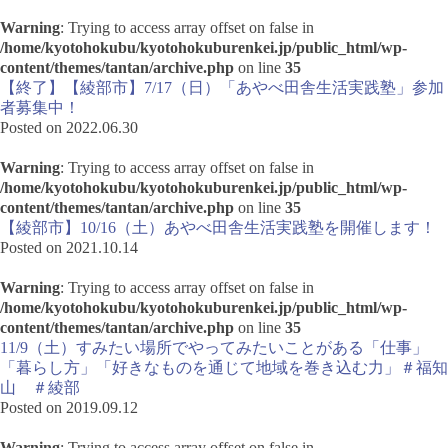
Warning
: Trying to access array offset on false in
/home/kyotohokubu/kyotohokuburenkei.jp/public_html/wp-
content/themes/tantan/archive.php
on line
35
【終了】【綾部市】7/17（日）「あやべ田舎生活実践塾」参加
者募集中！
Posted on 2022.06.30
Warning
: Trying to access array offset on false in
/home/kyotohokubu/kyotohokuburenkei.jp/public_html/wp-
content/themes/tantan/archive.php
on line
35
【綾部市】10/16（土）あやべ田舎生活実践塾を開催します！
Posted on 2021.10.14
Warning
: Trying to access array offset on false in
/home/kyotohokubu/kyotohokuburenkei.jp/public_html/wp-
content/themes/tantan/archive.php
on line
35
11/9（土）すみたい場所でやってみたいことがある「仕事」
「暮らし方」「好きなものを通じて地域を巻き込む力」＃福知
山 ＃綾部
Posted on 2019.09.12
Warning
: Trying to access array offset on false in