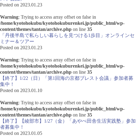
Posted on 2023.01.23
Warning
: Trying to access array offset on false in
/home/kyotohokubu/kyotohokuburenkei.jp/public_html/wp-
content/themes/tantan/archive.php
on line
35
「丹後半島で私らしい暮らしを見つける1歩目」オンラインセ
ミナー＆ツアー
Posted on 2023.01.23
Warning
: Trying to access array offset on false in
/home/kyotohokubu/kyotohokuburenkei.jp/public_html/wp-
content/themes/tantan/archive.php
on line
35
【終了】1/22（日）「第1回海の京都ブレスト会議」参加者募
集中！
Posted on 2023.01.10
Warning
: Trying to access array offset on false in
/home/kyotohokubu/kyotohokuburenkei.jp/public_html/wp-
content/themes/tantan/archive.php
on line
35
【終了】【綾部市】1/27（金）「あやべ田舎生活実践塾」参加
者募集中！
Posted on 2023.01.05