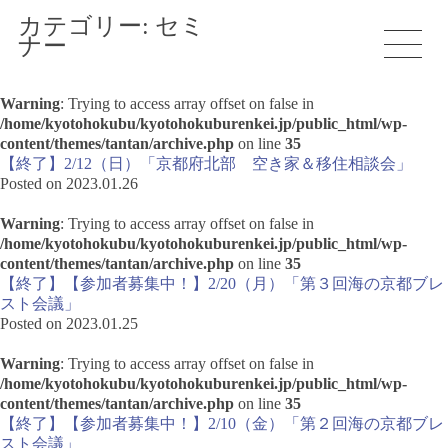
カテゴリー:
セミ
ナー
Warning
: Trying to access array offset on false in
/home/kyotohokubu/kyotohokuburenkei.jp/public_html/wp-
content/themes/tantan/archive.php
on line
35
【終了】2/12（日）「京都府北部 空き家＆移住相談会」
Posted on 2023.01.26
Warning
: Trying to access array offset on false in
/home/kyotohokubu/kyotohokuburenkei.jp/public_html/wp-
content/themes/tantan/archive.php
on line
35
【終了】【参加者募集中！】2/20（月）「第３回海の京都ブレ
スト会議」
Posted on 2023.01.25
Warning
: Trying to access array offset on false in
/home/kyotohokubu/kyotohokuburenkei.jp/public_html/wp-
content/themes/tantan/archive.php
on line
35
【終了】【参加者募集中！】2/10（金）「第２回海の京都ブレ
スト会議」