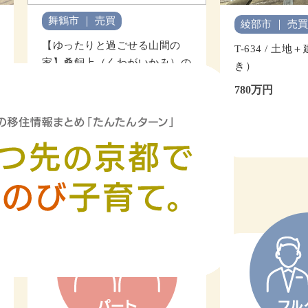
福知山市 ｜
綾部市 ｜ 売買
の
T-634 / 土地＋建物（農地付
A、B棟：3
）の
込み）
き）
780万円
詳しくみる
みる