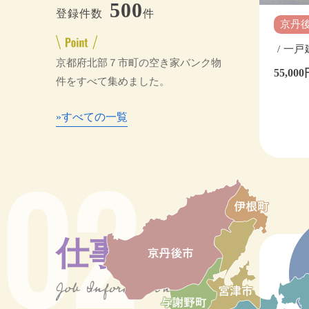
500
登録件数
件
京丹後市 ｜ 賃貸
与
/ 一戸建て[賃貸]
/ 
/月（共益費
京都府北部７市町の空き家バンク物
55,000円／月
5万
件をすべて集めました。
詳しくみる
詳しくみる
»すべての一覧
02
仕事を探す