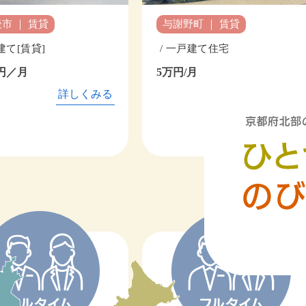
舞鶴市 ｜ 売買
謝野町 ｜ 賃貸
【ゆったりと過ごせる山間
一戸建て住宅
家】桑飼上（くわがいかみ
円/月
家２２１ / 一戸建て
詳しくみる
２００万円
詳しく