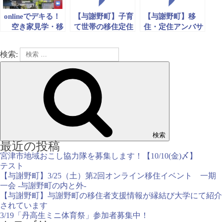
onlineでデキる！
【与謝野町】子育
【与謝野町】移
空き家見学・移
て世帯の移住定住
住・定住アンバサ
住相談
を応援します！
ダーを募集しま
す！
検索:
検索
最近の投稿
宮津市地域おこし協力隊を募集します！【10/10(金)〆】
テスト
【与謝野町】3/25（土）第2回オンライン移住イベント 一期
一会 -与謝野町の内と外-
【与謝野町】与謝野町の移住者支援情報が縁結び大学にて紹介
されています
3/19「丹高生ミニ体育祭」参加者募集中！