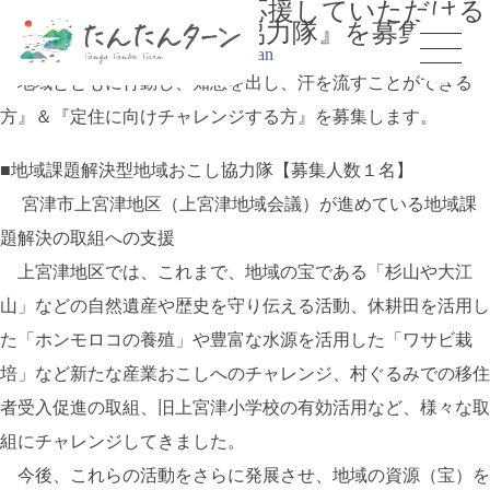
地域の元気づくりを応援していただける
『宮津市地域おこし協力隊』を募集
投稿日:
2021年1月6日
投稿者:
tantan
『地域とともに行動し、知恵を出し、汗を流すことができる
方』＆『定住に向けチャレンジする方』を募集します。
■地域課題解決型地域おこし協力隊【募集人数１名】
宮津市上宮津地区（上宮津地域会議）が進めている地域課
題解決の取組への支援
上宮津地区では、これまで、地域の宝である「杉山や大江
山」などの自然遺産や歴史を守り伝える活動、休耕田を活用し
た「ホンモロコの養殖」や豊富な水源を活用した「ワサビ栽
培」など新たな産業おこしへのチャレンジ、村ぐるみでの移住
者受入促進の取組、旧上宮津小学校の有効活用など、様々な取
組にチャレンジしてきました。
今後、これらの活動をさらに発展させ、地域の資源（宝）を