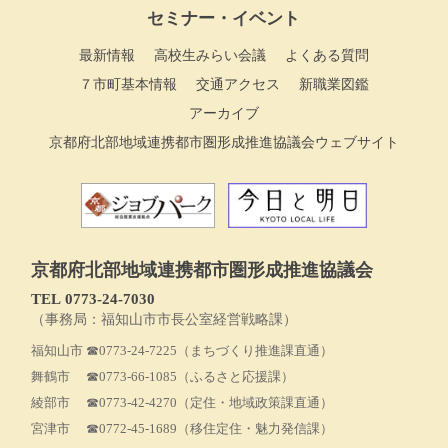
セミナー・イベント
最新情報
高校生みらい会議
よくある質問
７市町基本情報
交通アクセス
新職業図鑑
アーカイブ
京都府北部地域連携都市圏形成推進協議会ウェブサイト
京都府北部地域連携都市圏形成推進協議会
TEL 0773‐24-7030
（事務局：福知山市市長公室経営戦略課）
福知山市
☎0773-24-7225
（まちづくり推進課直通）
舞鶴市
☎0773-66-1085
（ふるさと応援課）
綾部市
☎0773-42-4270
（定住・地域政策課直通）
宮津市
☎0772-45-1689
（移住定住・魅力発信課）