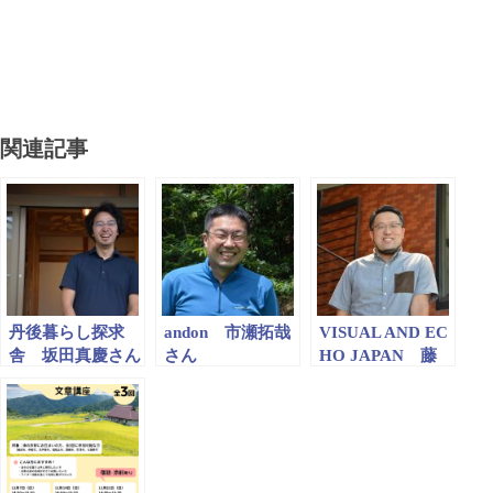
関連記事
丹後暮らし探求
andon 市瀬拓哉
VISUAL AND EC
舎 坂田真慶さん
さん
HO JAPAN 藤
原徹也さん