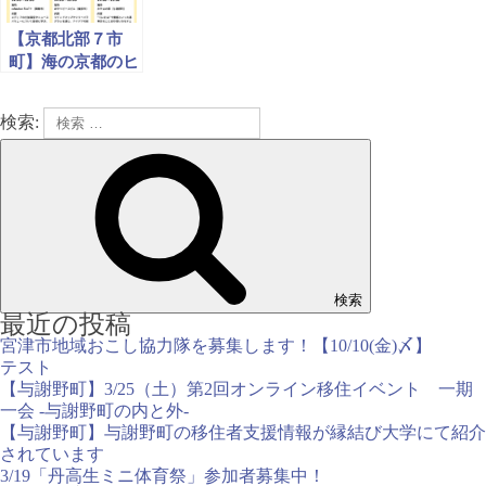
【京都北部７市
町】海の京都のヒ
ト・食・自
然 ”プチハッピ
検索:
ー”をシェアする
文章講座
検索
最近の投稿
宮津市地域おこし協力隊を募集します！【10/10(金)〆】
テスト
【与謝野町】3/25（土）第2回オンライン移住イベント 一期
一会 -与謝野町の内と外-
【与謝野町】与謝野町の移住者支援情報が縁結び大学にて紹介
されています
3/19「丹高生ミニ体育祭」参加者募集中！