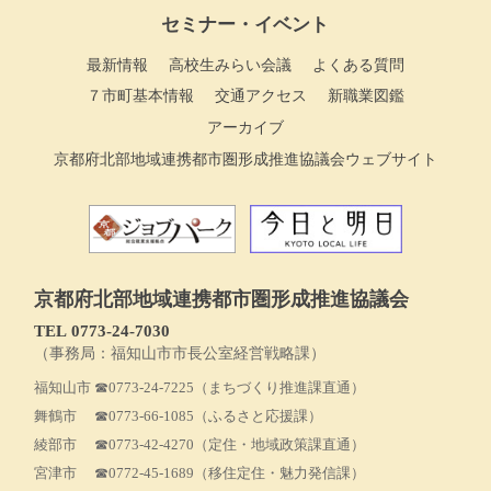
セミナー・イベント
最新情報
高校生みらい会議
よくある質問
７市町基本情報
交通アクセス
新職業図鑑
アーカイブ
京都府北部地域連携都市圏形成推進協議会ウェブサイト
京都府北部地域連携都市圏形成推進協議会
TEL 0773‐24-7030
（事務局：福知山市市長公室経営戦略課）
福知山市
☎0773-24-7225
（まちづくり推進課直通）
舞鶴市
☎0773-66-1085
（ふるさと応援課）
綾部市
☎0773-42-4270
（定住・地域政策課直通）
宮津市
☎0772-45-1689
（移住定住・魅力発信課）