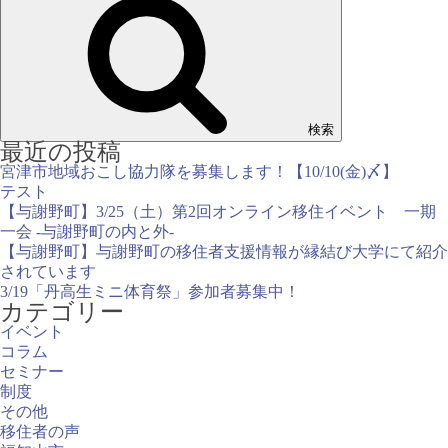
検索
最近の投稿
宮津市地域おこし協力隊を募集します！【10/10(金)〆】
テスト
【与謝野町】3/25（土）第2回オンライン移住イベント 一期
一会 -与謝野町の内と外-
【与謝野町】与謝野町の移住者支援情報が縁結び大学にて紹介
されています
3/19「丹高生ミニ体育祭」参加者募集中！
カテゴリー
イベント
コラム
セミナー
制度
その他
移住者の声