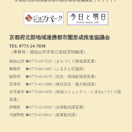
京都府北部地域連携都市圏形成推進協議会
TEL 0773‐24-7030
（事務局：福知山市市長公室経営戦略課）
福知山市
☎0773-24-7225
（まちづくり推進課直通）
舞鶴市
☎0773-66-1085
（ふるさと応援課）
綾部市
☎0773-42-4270
（定住・地域政策課直通）
宮津市
☎0772-45-1689
（移住定住・魅力発信課）
京丹後市
☎0772-69-1050
（地域コミュニティ・にぎわいづくり課
直通）
伊根町
☎0772-32-0502
（企画観光課直通）
与謝野町
☎0772-43-9012
（産業観光課）