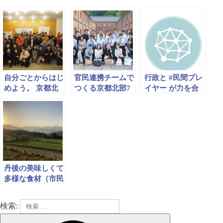
自分ごとからはじ
官民連携チームで
行政と #民間プレ
めよう。 京都北
つくる京都北部7
イヤー が力を合
部7市町が官民連
市町の新しい移住
わせて挑む。 3年
携で取り組む自発
施策 ～肩書きを
目を迎えた、#北
的な移住施策づく
はみ出たつながり
部7市町 の#移住
りとは？
から生まれる。
促進の今
丹後の美味しくて
多様な食材（市民
ライター記事）
検索: