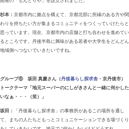
開発の「もんどりや」を設立されました。
杉本：
京都市内に拠点を構えて、京都北部に所縁のある方や関
わりを持ちたい方が集まるコミュニティをつくっていけたらと
思っています。現在、京都市内の店舗と打ち合わせを進めてい
るところです。丹後半島に興味がある若者や大学生をどんどん
地域側へつないでいきたいですね。
グループ⑥ 坂田 真慶さん（
丹後暮らし探求舎
・京丹後市）
トークテーマ「地元スーパーのにしがきさんと一緒に何かした
いなぁ・・・（笑）」
坂田：
「丹後暮らし探求舎」の事務所があるこの場所を通し
て、まちの人たちともっとコミュニケーションできる場づくり
をしていきたいです。地元で “何かしたいけどどうすれ