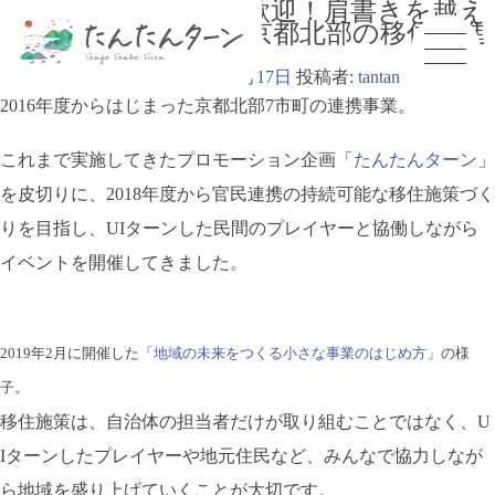
巻き込まれたい方大歓迎！肩書きを越え
たチームでつくる、京都北部の移住促進
プロジェクト
投稿日:
2019年8月15日
2020年3月17日
投稿者:
tantan
2016年度からはじまった京都北部7市町の連携事業。
これまで実施してきたプロモーション企画「
たんたんターン
」
を皮切りに、2018年度から官民連携の持続可能な移住施策づく
りを目指し、UIターンした民間のプレイヤーと協働しながら
イベントを開催してきました。
2019年2月に開催した「
地域の未来をつくる小さな事業のはじめ方
」の様
子。
移住施策は、自治体の担当者だけが取り組むことではなく、U
Iターンしたプレイヤーや地元住民など、みんなで協力しなが
ら地域を盛り上げていくことが大切です。