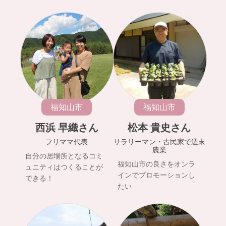
福知山市
福知山市
西浜 早織さん
松本 貴史さん
フリママ代表
サラリーマン・古民家で週末
農業
自分の居場所となるコミ
福知山市の良さをオンラ
ュニティはつくることが
インでプロモーションし
できる！
たい