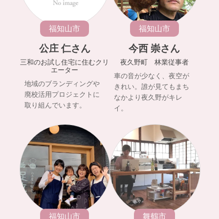
福知山市
福知山市
公庄 仁さん
今西 崇さん
三和のお試し住宅に住むクリ
夜久野町 林業従事者
エーター
車の音が少なく、夜空が
地域のブランディングや
きれい。誰が見てもまち
廃校活用プロジェクトに
なかより夜久野がキレ
取り組んでいます。
イ。
福知山市
舞鶴市