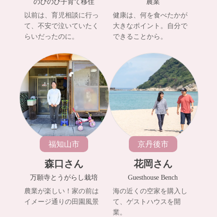
のびのび子育て移住
農業
以前は、育児相談に行っ
健康は、何を食べたかが
て、不安で泣いていたく
大きなポイント。自分で
らいだったのに。
できることから。
福知山市
京丹後市
森口さん
花岡さん
万願寺とうがらし栽培
Guesthouse Bench
農業が楽しい！家の前は
海の近くの空家を購入し
イメージ通りの田園風景
て、ゲストハウスを開
業。