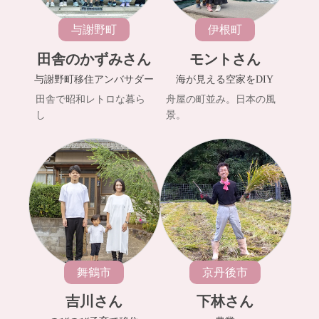
与謝野町
伊根町
田舎のかずみさん
モントさん
与謝野町移住アンバサダー
海が見える空家をDIY
田舎で昭和レトロな暮ら
舟屋の町並み。日本の風
し
景。
舞鶴市
京丹後市
吉川さん
下林さん