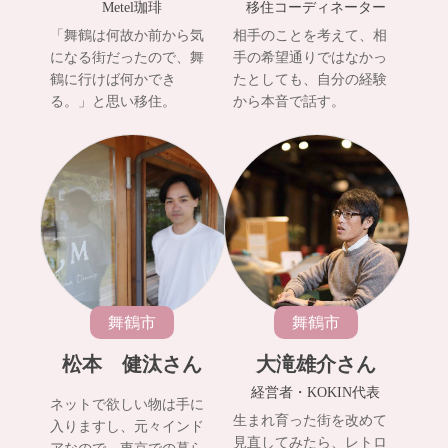
Metel珈琲
移住コーディネーター
「舞鶴は何故か前から気
相手のことを考えて、相
になる街だったので、舞
手の希望通りではなかっ
鶴に行けば何かでき
たとしても、自分の経験
る。」と思い移住。
から本音で話す。
舞鶴市
舞鶴市
松本 健汰さん
大滝雄介さん
経営者・KOKIN代表
ネットで欲しい物は手に
生まれ育った街を改めて
入りますし、元々インド
見直してみたら、レトロ
アなので、東京での暮ら