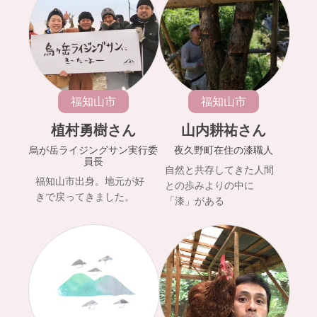
福知山市
福知山市
植村勇樹さん
山内耕祐さん
烏が岳ライジングサン実行委
夜久野町在住の漆職人
員長
自然と共存してきた人間
福知山市出身。地元が好
との歩みよりの中に
きで戻ってきました。
「漆」がある