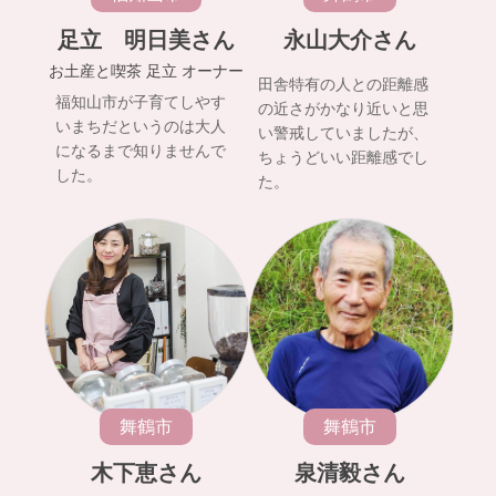
足立 明日美さん
永山大介さん
お土産と喫茶 足立 オーナー
田舎特有の人との距離感
福知山市が子育てしやす
の近さがかなり近いと思
いまちだというのは大人
い警戒していましたが、
になるまで知りませんで
ちょうどいい距離感でし
した。
た。
舞鶴市
舞鶴市
木下恵さん
泉清毅さん