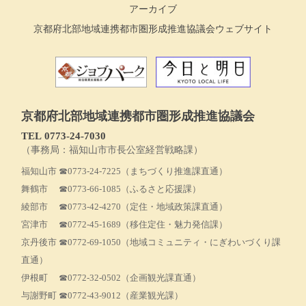
アーカイブ
京都府北部地域連携都市圏形成推進協議会ウェブサイト
京都府北部地域連携都市圏形成推進協議会
TEL 0773‐24-7030
（事務局：福知山市市長公室経営戦略課）
福知山市
☎0773-24-7225
（まちづくり推進課直通）
舞鶴市
☎0773-66-1085
（ふるさと応援課）
綾部市
☎0773-42-4270
（定住・地域政策課直通）
宮津市
☎0772-45-1689
（移住定住・魅力発信課）
京丹後市
☎0772-69-1050
（地域コミュニティ・にぎわいづくり課
直通）
伊根町
☎0772-32-0502
（企画観光課直通）
与謝野町
☎0772-43-9012
（産業観光課）