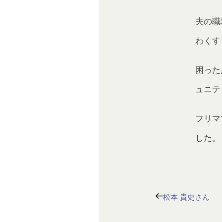
夫の職
わくす
困った
ュニテ
フリマ
した。
松本 貴史さん