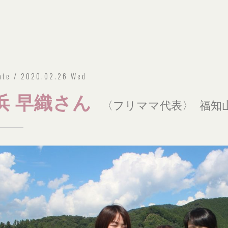
ate / 2020.02.26 Wed
浜 早織さん
〈フリママ代表〉 福知