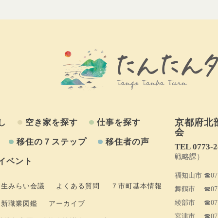
京都府北
し
空き家を探す
仕事を探す
会
移住の７ステップ
移住者の声
TEL 0773‐2
戦略課）
イベント
福知山市
☎077
校生みらい会議
よくある質問
７市町基本情報
舞鶴市
☎077
綾部市
☎077
新職業図鑑
アーカイブ
宮津市
☎077