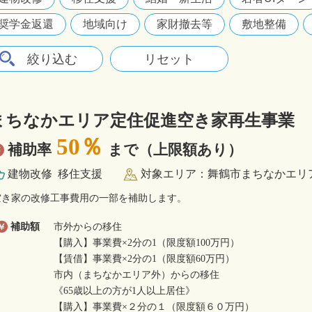
奨学金返還
地域向け
家財撤去等
敷地整備
まちなかエリア定住促進空き家再生事業
50％
補助率
まで（上限額あり）
建物改修
移住支援
対象エリア：舞鶴市まちなかエリ
空き家の改修工事費用の一部を補助します。
補助額
市外からの移住
【購入】事業費×2分の1（限度額100万円）
【賃借】事業費×2分の1（限度額60万円）
市内（まちなかエリア外）からの移住
《65歳以上の方が1人以上居住》
【購入】事業費×２分の１（限度額６０万円）