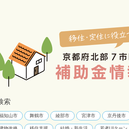
検索
福知山市
舞鶴市
綾部市
宮津市
京丹後市
建物改修
移住支援
結婚・新生活
若者UIターン