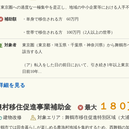
東京圏への過度な一極集中を是正し、地域の中小企業等における人手不
補助額
・単身で移住される方 60万円
・世帯で移住される方 100万円（2人以上の世帯）
対象者
東京圏（東京都・埼玉県・千葉県・神奈川県）から舞鶴市
該当する人
（ア）転入をした日の前日において、引き続き1年以上東
日前10年...
»詳細を見る
１８０
農村移住促進事業補助金
最大
建物改修
対象エリア：舞鶴市移住促進特別区域（大
舞鶴市では田舎暮らしが楽しめる農漁村地域を集約するため、西舞鶴の