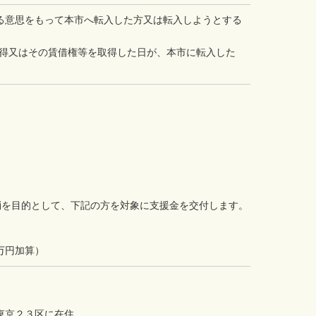
る意思をもって本市へ転入した方又は転入しようとする
取得又はその賃借権等を取得した日が、本市に転入した
消を目的として、下記の方を対象に支援金を交付します。
万円加算）
東京２３区に在住