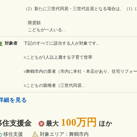
（2）新たに三世代同居・三世代近居となる場合は、（1）
限度額
こどもが一人いる...
対象者
下記のすべてに該当する人が対象です。
○こどもが1人以上属する子育て世帯
○舞鶴市内の業者（市内に本社・本店があり、住宅リフォ
○こどもの親権者（三世代同居...
»詳細を見る
100万円
移住支援金
最大
ほか
移住支援
対象エリア：舞鶴市内