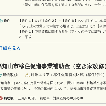
・福知山市に住民票を移す過去１０年間のうち、合計し
条件
【条件１】及び【条件２】～【条件６】のいずれか１つに
「2人以上の世帯」で申請する場合は、上記に加えて【条
【条件１】申請資格に関する要件（ア～ケの全てに該当し
ア 平成...
»詳細を見る
福知山市移住促進事業補助金（空き家改修
建物改修
対象エリア：移住促進特別区域（移住特区
福知山市において移住定住の促進を図るため、福知山市農山村地域空き
家改修等の事業に対し、予算の範囲内において、福知山市移住促進事業
補助額
上限180万円 補助率：対象経費の10分の10