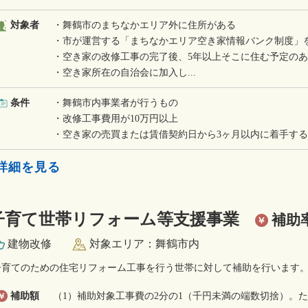
対象者
・舞鶴市のまちなかエリア外に住所がある
・市が運営する「まちなかエリア空き家情報バンク制度」
・空き家の改修工事の完了後、5年以上そこに住む予定の
・空き家所在の自治会に加入し...
条件
・舞鶴市内事業者が行うもの
・改修工事費用が10万円以上
・空き家の売買または賃借契約日から3ヶ月以内に着手す
»詳細を見る
子育て世帯リフォーム等支援事業
補助
建物改修
対象エリア：舞鶴市内
子育てのための住宅リフォーム工事を行う世帯に対して補助を行います
補助額
（1）補助対象工事費の2分の1（千円未満の端数切捨）。