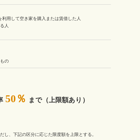
を利用して空き家を購入または賃借した人
ある人
るもの
50％
率
まで（上限額あり）
。
ただし、下記の区分に応じた限度額を上限とする。