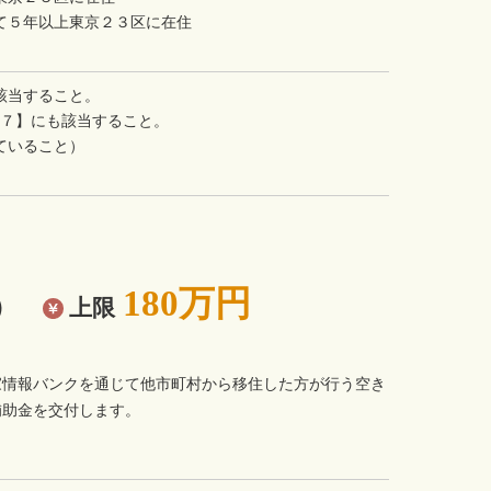
て５年以上東京２３区に在住
該当すること。
件７】にも該当すること。
ていること）
180万円
）
上限
）
家情報バンクを通じて他市町村から移住した方が行う空き
補助金を交付します。