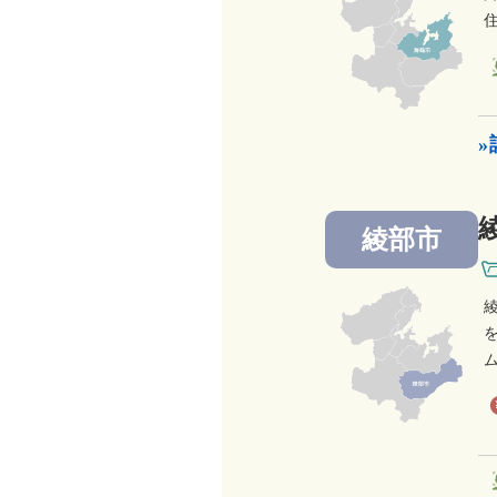
綾部市
ム