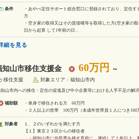
条件
・あやべ定住サポート総合窓口に登録されており、定住す
方
・空き家の取得又はその賃借権等を取得した方(空き家の
日から起算 して1年前の日...
»詳細を見る
60万円
福知山市移住支援金
～
移住支援
対象エリア：福知山市内
福知山市内への移住・定住の促進及び中小企業等における人手不足の解
補助額
・単身で移住される方 60万円
・２人以上の世帯 100万円（未成年世帯員１人につき100
対象者
１、２のいずれかを満たす方
【１】東京２３区からの移住者
・福知山市に住民票を移す直前に、連続して１年以上、