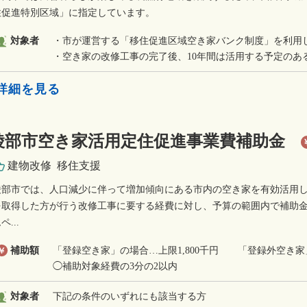
住促進特別区域」に指定しています。
対象者
・市が運営する「移住促進区域空き家バンク制度」を利用
・空き家の改修工事の完了後、10年間は活用する予定のあ
»詳細を見る
綾部市空き家活用定住促進事業費補助金
建物改修
移住支援
綾部市では、人口減少に伴って増加傾向にある市内の空き家を有効活用
を取得した方が行う改修工事に要する経費に対し、予算の範囲内で補助金
ペ...
補助額
「登録空き家」の場合…上限1,800千円 「登録外空き家
◯補助対象経費の3分の2以内
対象者
下記の条件のいずれにも該当する方