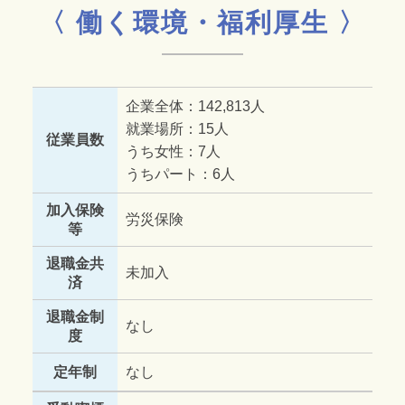
〈 働く環境・福利厚生 〉
企業全体：142,813人
就業場所：15人
従業員数
うち女性：7人
うちパート：6人
加入保険
労災保険
等
退職金共
未加入
済
退職金制
なし
度
定年制
なし