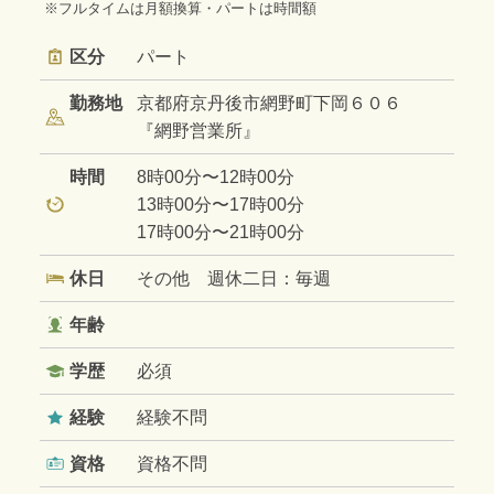
※フルタイムは月額換算・パートは時間額
区分
パート
勤務地
京都府京丹後市網野町下岡６０６
『網野営業所』
時間
8時00分〜12時00分
13時00分〜17時00分
17時00分〜21時00分
休日
その他 週休二日：毎週
年齢
学歴
必須
経験
経験不問
資格
資格不問