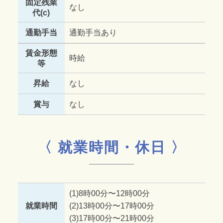
固定残業
なし
代(c)
通勤手当
通勤手当あり
賃金形態
時給
等
昇給
なし
賞与
なし
〈 就業時間・休日 〉
(1)8時00分〜12時00分
就業時間
(2)13時00分〜17時00分
(3)17時00分〜21時00分