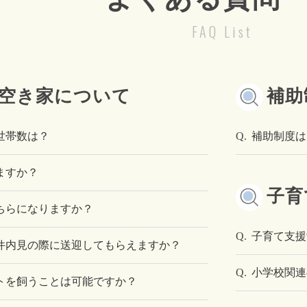
FAQ List
空き家について
補助
世帯数は？
Q.
補助制度は
ますか？
子育
ちらになりますか？
Q.
子育て支援
件内見の際に送迎してもらえますか？
Q.
小学校関連
トを飼うことは可能ですか？