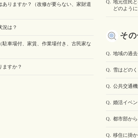
Q.
地元住民と
はありますか？（改修が要らない、家財道
どのように
状況は？
その
（駐車場付、家賃、作業場付き、古民家な
Q.
地域の過去
りますか？
Q.
雪はどのく
Q.
公共交通機
Q.
婚活イベン
Q.
都市部から
Q.
移住に掛か