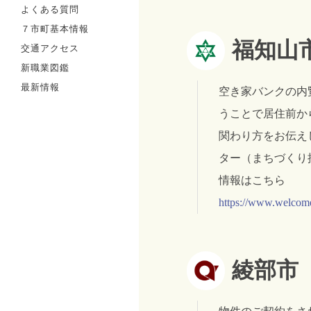
よくある質問
７市町基本情報
福知山
交通アクセス
新職業図鑑
最新情報
空き家バンクの内
うことで居住前か
関わり方をお伝え
ター（まちづくり
情報はこちら
https://www.welcomei
綾部市