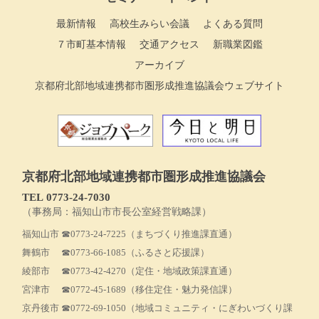
最新情報
高校生みらい会議
よくある質問
７市町基本情報
交通アクセス
新職業図鑑
アーカイブ
京都府北部地域連携都市圏形成推進協議会ウェブサイト
京都府北部地域連携都市圏形成推進協議会
TEL 0773‐24-7030
（事務局：福知山市市長公室経営戦略課）
福知山市
☎0773-24-7225
（まちづくり推進課直通）
舞鶴市
☎0773-66-1085
（ふるさと応援課）
綾部市
☎0773-42-4270
（定住・地域政策課直通）
宮津市
☎0772-45-1689
（移住定住・魅力発信課）
京丹後市
☎0772-69-1050
（地域コミュニティ・にぎわいづくり課