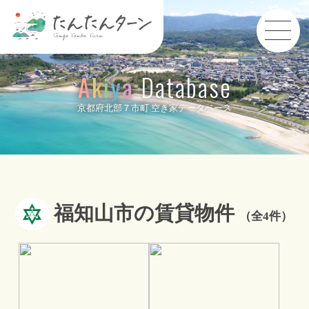
A
k
i
y
a
Database
京都府北部７市町 空き家データベース
福知山市の賃貸物件
（全4件）