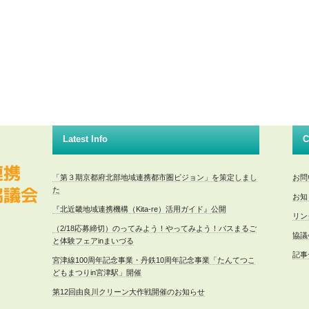
Latest Info
C
「第３期京都府北部地域連携都市圏ビジョン」を策定しまし
お問
た
お知
『北近畿地域連携機構（Kita-re）活用ガイド』公開
リン
（2/18応募締切）のってみよう！やってみよう！バスまるご
協議
と体験フェアinまいづる
記事
宮津線100周年記念事業・丹鉄10周年記念事業「たんてつこ
どもまつりin宮津駅」開催
第12回由良川クリーン大作戦開催のお知らせ