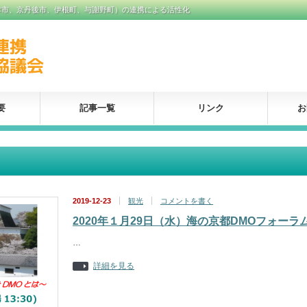
津市、京丹後市、伊根町、与謝野町）の連携による活性化
要
記事一覧
リンク
お
2019-12-23
観光
コメントを書く
2020年１月29日（水）海の京都DMOフォーラ
…
詳細を見る