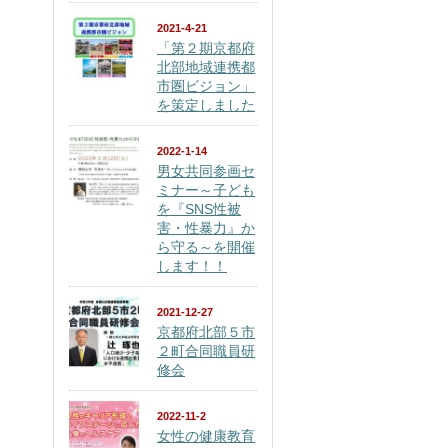
2021-4-21
「第２期京都府
北部地域連携都
市圏ビジョン」
を策定しました
2022-1-14
男女共同参画セ
ミナー～子ども
を『SNS性被
害・性暴力』か
ら守る～を開催
します！！
2021-12-27
京都府北部５市
２町合同職員研
修会
2022-11-2
女性の健康教育