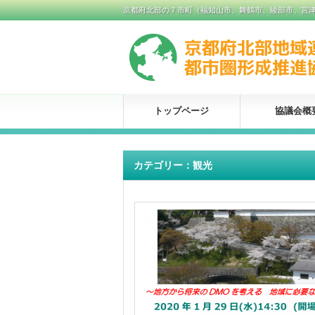
京都府北部の７市町（福知山市、舞鶴市、綾部市、宮
トップページ
協議会概
カテゴリー：観光