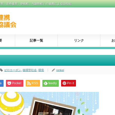
津市、京丹後市、伊根町、与謝野町）の連携による活性化
要
記事一覧
リンク
お
ゼロカーボン
,
循環型社会
,
環境
renkei
a
Pocket
RSS
feedly
Pin it