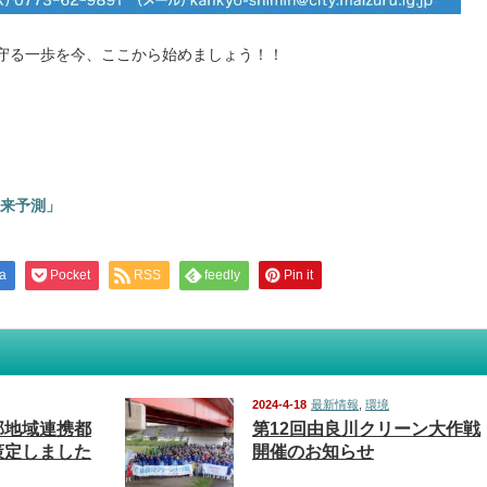
守る一歩を今、ここから始めましょう！！
来予測」
a
Pocket
RSS
feedly
Pin it
2024-4-18
最新情報
,
環境
部地域連携都
第12回由良川クリーン大作戦
策定しました
開催のお知らせ