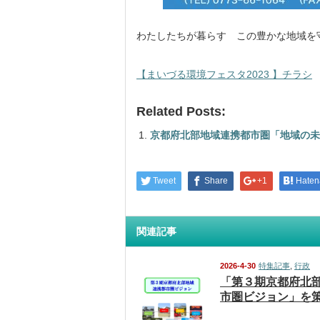
わたしたちが暮らす この豊かな地域を
【まいづる環境フェスタ2023 】チラシ
Related Posts:
京都府北部地域連携都市圏「地域の未
Tweet
Share
+1
Haten
関連記事
2026-4-30
特集記事
,
行政
「第３期京都府北
市圏ビジョン」を