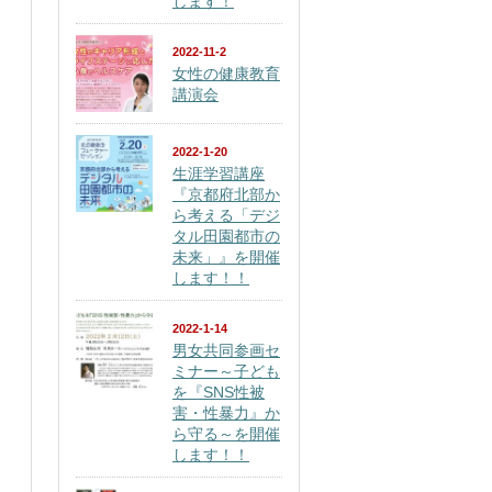
します！
2022-11-2
女性の健康教育
講演会
2022-1-20
生涯学習講座
『京都府北部か
ら考える「デジ
タル田園都市の
未来」』を開催
します！！
2022-1-14
男女共同参画セ
ミナー～子ども
を『SNS性被
害・性暴力』か
ら守る～を開催
します！！