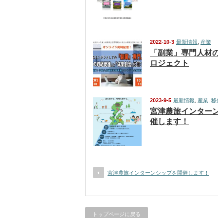
2022-10-3
最新情報
,
産業
「副業」専門人材
ロジェクト
2023-9-5
最新情報
,
産業
,
移
宮津農旅インター
催します！
宮津農旅インターンシップを開催します！
トップページに戻る