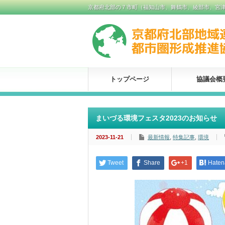
京都府北部の７市町（福知山市、舞鶴市、綾部市、宮
トップページ
協議会概
まいづる環境フェスタ2023のお知らせ
2023-11-21
最新情報
,
特集記事
,
環境
Tweet
Share
+1
Haten