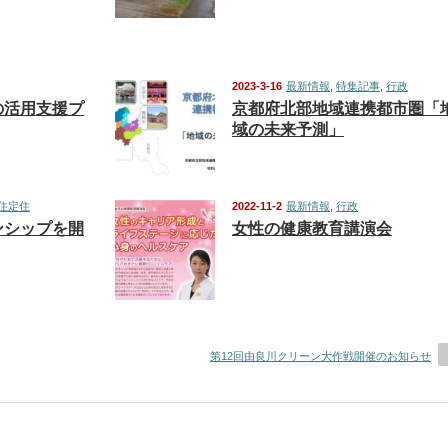
2023-3-16
最新情報
,
特集記事
,
行政
の活用支援プ
京都府北部地域連携都市圏「
域の未来予測」
住定住
2022-11-2
最新情報
,
行政
ンシップを開
女性の健康教育講演会
第12回由良川クリーン大作戦開催のお知らせ