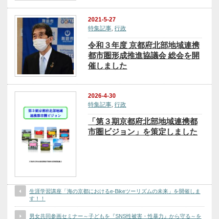
2021-5-27
特集記事
,
行政
令和３年度 京都府北部地域連携
都市圏形成推進協議会 総会を開
催しました
2026-4-30
特集記事
,
行政
「第３期京都府北部地域連携都
市圏ビジョン」を策定しました
生涯学習講座「海の京都におけるe-Bikeツーリズムの未来」を開催しま
す！！
男女共同参画セミナー～子どもを『SNS性被害・性暴力』から守る～を