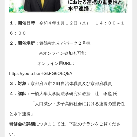
１．開催日時
：令和４年１月１２日（水） １４：００～１
６：００
２．開催場所：
舞鶴赤れんがパーク２号棟
※オンライン参加も可能
オンライン用URL：
https://youtu.be/HGkFG6OEQ5A
３．対象
：京都府５市２町自治体職員及び京都府職員
４．講師
：一橋大学大学院法学研究科教授 辻 琢也 氏
「人口減少・少子高齢社会における連携の重要性
と水平連携」
研修会の詳細
につきましては、下記のチラシをご覧くださ
い。