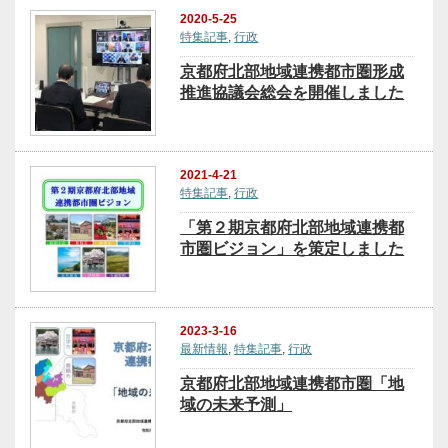
2020-5-25
特集記事
,
行政
京都府北部地域連携都市圏形成
推進協議会総会を開催しました
2021-4-21
特集記事
,
行政
「第２期京都府北部地域連携都
市圏ビジョン」を策定しました
2023-3-16
最新情報
,
特集記事
,
行政
京都府北部地域連携都市圏「地
域の未来予測」