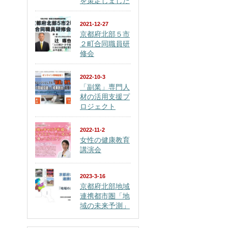
を策定しました
2021-12-27
京都府北部５市
２町合同職員研
修会
2022-10-3
「副業」専門人
材の活用支援プ
ロジェクト
2022-11-2
女性の健康教育
講演会
2023-3-16
京都府北部地域
連携都市圏「地
域の未来予測」