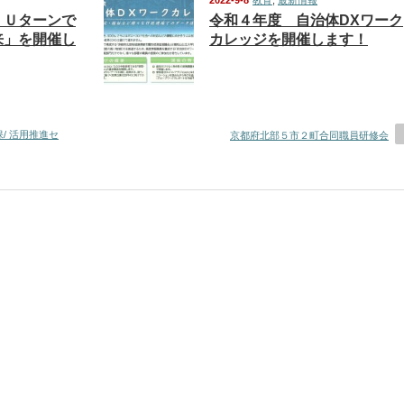
2022-9-8
教育
,
最新情報
ＪＵターンで
令和４年度 自治体DXワーク
来」を開催し
カレッジを開催します！
/ 活用推進セ
京都府北部５市２町合同職員研修会