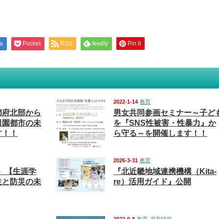
a
Pocket
RSS
feedly
Pin it
2022-1-14
教育
都府北部から
男女共同参画セミナー～子ど
田園都市の未
を『SNS性被害・性暴力』か
す！！
ら守る～を開催します！！
2026-3-31
教育
土）【生涯学
『北近畿地域連携機構（Kita-
生と防災の未
re）活用ガイド』公開