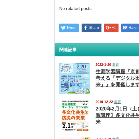
No related posts.
Tweet
Share
+1
Haten
関連記事
2022-1-20
教育
生涯学習講座『京
考える「デジタル
来」』を開催しま
2019-12-22
教育
2020年2月1日（
習講座】多文化共
来