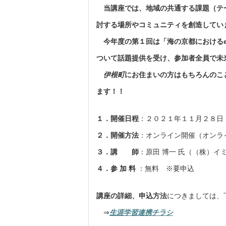
当講座では、地域の共通する課題（テ
討する場所やコミュニティを創造してい
今年度の第１回は「海の京都におけるe-
ついて話題提供を
受け、参加者全員で未
伊根町
にお住まいの方はもちろんのこ
ます！！
１．開催日程
：２０２１年１１月２８日
２．開催方法
：オンライン開催（オンラ
３．講 師
：原田 博一 氏（（株）イミ
４．参 加 料
：無料 ※要申込
講座の詳細、申込方法
につきましては、
⇒
生涯学習連携チラシ