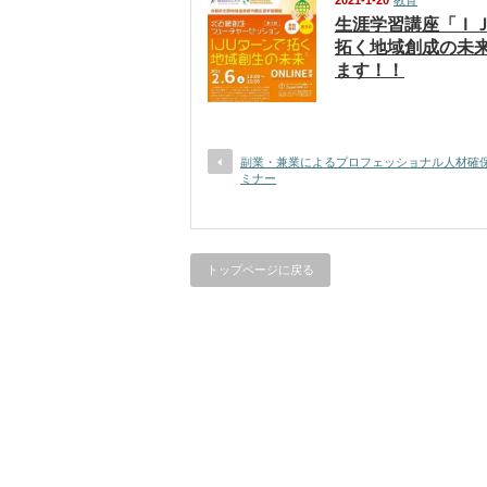
2021-1-20
教育
生涯学習講座「Ｉ
拓く地域創成の未
ます！！
副業・兼業によるプロフェッショナル人材確保
ミナー
トップページに戻る