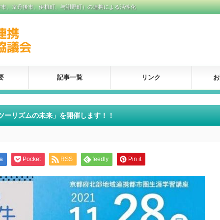
津市、京丹後市、伊根町、与謝野町）の連携による活性化
要
記事一覧
リンク
お
keツーリズムの未来」を開催します！！
a
Pocket
RSS
feedly
Pin it