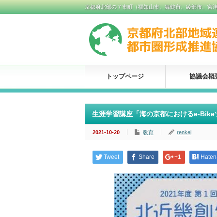
京都府北部の７市町（福知山市、舞鶴市、綾部市、宮
トップページ
協議会概
生涯学習講座「海の京都におけるe-Bi
2021-10-20
教育
renkei
Tweet
Share
+1
Haten