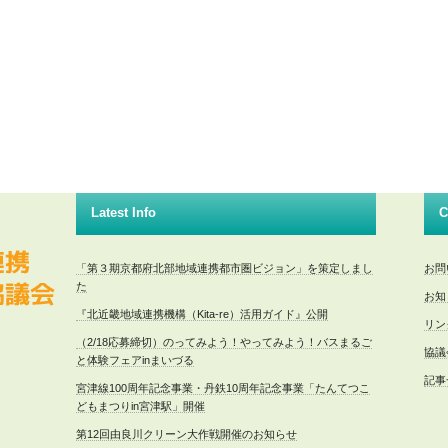
Latest Info
C
「第３期京都府北部地域連携都市圏ビジョン」を策定しまし
お問
た
お知
『北近畿地域連携機構（Kita-re）活用ガイド』公開
リン
（2/18応募締切）のってみよう！やってみよう！バスまるご
協議
と体験フェアinまいづる
記事
宮津線100周年記念事業・丹鉄10周年記念事業「たんてつこ
どもまつりin宮津駅」開催
第12回由良川クリーン大作戦開催のお知らせ