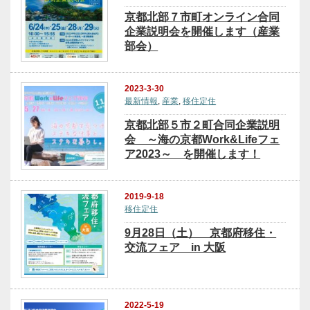
京都北部７市町オンライン合同
企業説明会を開催します（産業
部会）
2023-3-30
最新情報
,
産業
,
移住定住
京都北部５市２町合同企業説明
会 ～海の京都Work&Lifeフェ
ア2023～ を開催します！
2019-9-18
移住定住
9月28日（土） 京都府移住・
交流フェア in 大阪
2022-5-19