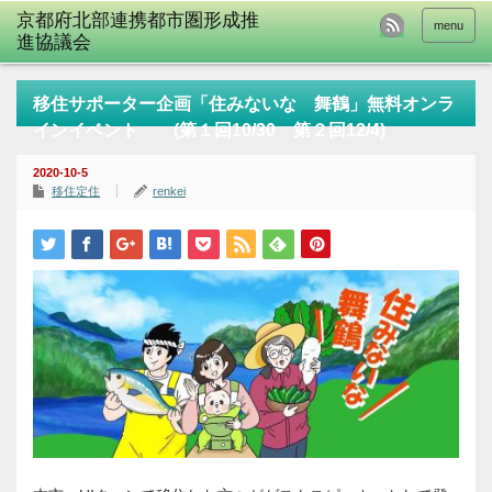
menu
移住サポーター企画「住みないな 舞鶴」無料オンラ
インイベント (第１回10/30 第２回12/4)
2020-10-5
移住定住
renkei