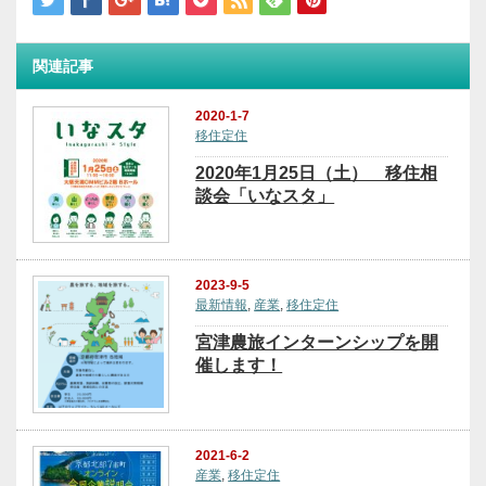
関連記事
2020-1-7
移住定住
2020年1月25日（土） 移住相
談会「いなスタ」
2023-9-5
最新情報
,
産業
,
移住定住
宮津農旅インターンシップを開
催します！
2021-6-2
産業
,
移住定住