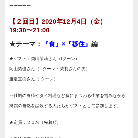
ーーーーー
【２回目】2020年12月4日（金）
19:30〜21:00
★テーマ：
『食』×『移住』
編
★ゲスト：岡山茉莉さん（Iターン）
岡山拓也さん（Uターン・茉莉さんの夫）
渡邉直樹さん（Iターン）
～牡蠣の養殖やタイ料理など食にまつわる生業を営みながら
舞鶴の自然を謳歌する人たちがゲストとして参加します。～
★定員：２０名（先着順）