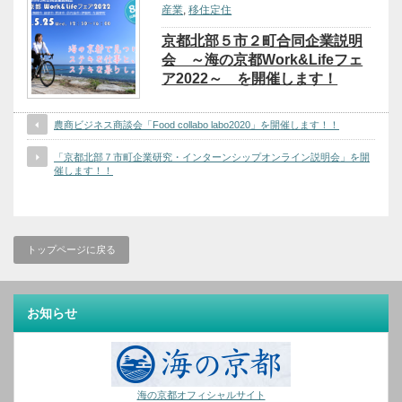
産業
,
移住定住
京都北部５市２町合同企業説明
会 ～海の京都Work&Lifeフェ
ア2022～ を開催します！
農商ビジネス商談会「Food collabo labo2020」を開催します！！
「京都北部７市町企業研究・インターンシップオンライン説明会」を開
催します！！
トップページに戻る
お知らせ
海の京都オフィシャルサイト