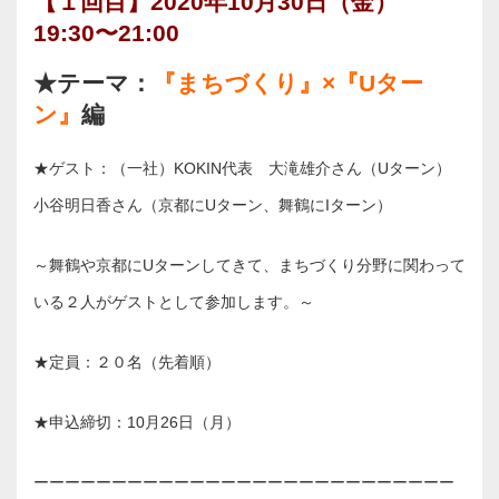
【１回目】2020年10月30日（金）
19:30〜21:00
★テーマ：
『まちづくり』×『Uター
ン』
編
★ゲスト：（一社）KOKIN代表 大滝雄介さん（Uターン）
小谷明日香さん（京都にUターン、舞鶴にIターン）
～舞鶴や京都にUターンしてきて、まちづくり分野に関わって
いる２人がゲストとして参加します。～
★定員：２０名（先着順）
★申込締切：10月26日（月）
ーーーーーーーーーーーーーーーーーーーーーーーーーーー