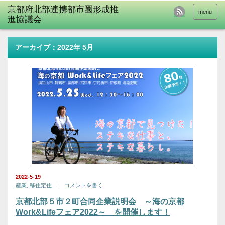
menu
アーカイブ：2022年 5月
2022-5-19
産業
,
移住定住
コメントを書く
京都北部５市２町合同企業説明会 ～海の京都
Work&Lifeフェア2022～ を開催します！