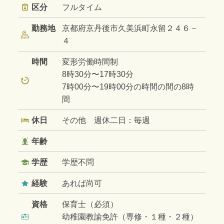
区分
フルタイム
勤務地
京都府京丹後市久美浜町永留２４６－
４
時間
変形労働時間制
8時30分〜17時30分
7時00分〜19時00分の時間の間の8時
間
休日
その他 週休二日：毎週
年齢
学歴
学歴不問
経験
あれば尚可
資格
保育士（必須）
幼稚園教諭免許（専修・１種・２種）