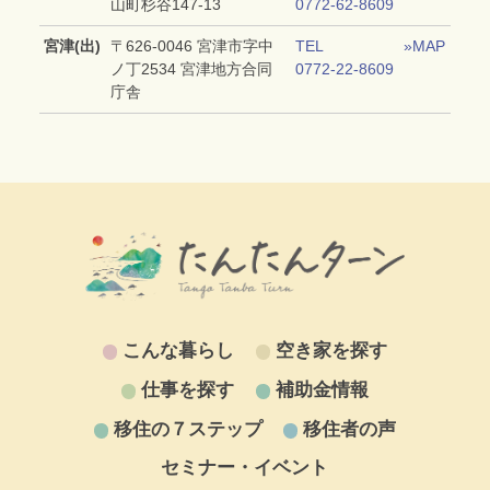
山町杉谷147‐13
0772-62-8609
宮津(出)
〒626‐0046 宮津市字中
TEL
»MAP
ノ丁2534 宮津地方合同
0772-22-8609
庁舎
こんな暮らし
空き家を探す
仕事を探す
補助金情報
移住の７ステップ
移住者の声
セミナー・イベント