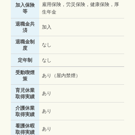
雇用保険，労災保険，健康保険，厚
加入保険
等
生年金
退職金共
加入
済
退職金制
なし
度
定年制
なし
受動喫煙
あり（屋内禁煙）
策
育児休業
あり
取得実績
介護休業
あり
取得実績
看護休暇
あり
取得実績