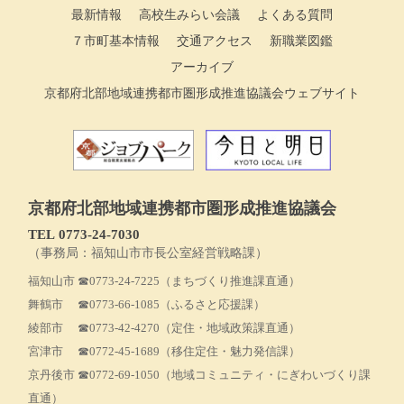
最新情報
高校生みらい会議
よくある質問
７市町基本情報
交通アクセス
新職業図鑑
アーカイブ
京都府北部地域連携都市圏形成推進協議会ウェブサイト
京都府北部地域連携都市圏形成推進協議会
TEL 0773‐24-7030
（事務局：福知山市市長公室経営戦略課）
福知山市
☎0773-24-7225
（まちづくり推進課直通）
舞鶴市
☎0773-66-1085
（ふるさと応援課）
綾部市
☎0773-42-4270
（定住・地域政策課直通）
宮津市
☎0772-45-1689
（移住定住・魅力発信課）
京丹後市
☎0772-69-1050
（地域コミュニティ・にぎわいづくり課
直通）