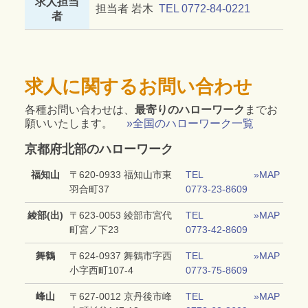
求人担当
担当者 岩木
TEL 0772-84-0221
者
求人に関するお問い合わせ
各種お問い合わせは、
最寄りのハローワーク
までお
願いいたします。
»全国のハローワーク一覧
京都府北部のハローワーク
福知山
〒620‐0933 福知山市東
TEL
»MAP
羽合町37
0773-23-8609
綾部(出)
〒623‐0053 綾部市宮代
TEL
»MAP
町宮ノ下23
0773-42-8609
舞鶴
〒624‐0937 舞鶴市字西
TEL
»MAP
小字西町107‐4
0773-75-8609
峰山
〒627‐0012 京丹後市峰
TEL
»MAP