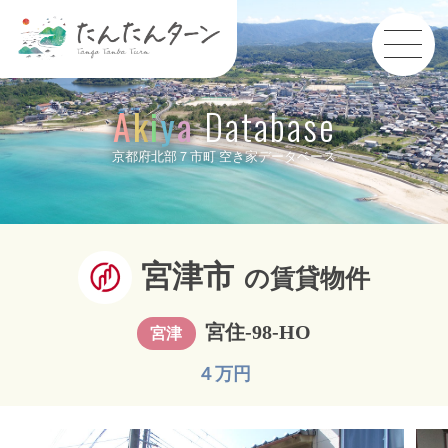
A
k
i
y
a
Database
京都府北部７市町 空き家データベース
宮津市
の賃貸物件
宮住-98-HO
宮津
４万円