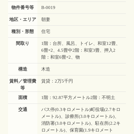
物件番号等
B-0019
地区・エリア
朝妻
種別・形態
住宅
間取り
1階：台所、風呂、トイレ、和室12畳、
6畳×2、4.5畳中2階：和室3畳、押入2
階：和室6畳×2、物
構造
木造
賃料／管理費
賃貸：2万5千円
等
面積
1階：92.87平方メートル2階：不明土
交通
バス停(0.3キロメートル)町役場(2.7キロ
メートル)、診療所(3.0キロメートル)、
消防署(3.0キロメートル)、駐在所(2.2キ
ロメートル)、保育園(1.9キロメート