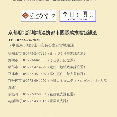
京都府北部地域連携都市圏形成推進協議会
TEL 0773‐24-7030
（事務局：福知山市市長公室経営戦略課）
福知山市
☎0773-24-7225
（まちづくり推進課直通）
舞鶴市
☎0773-66-1085
（ふるさと応援課）
綾部市
☎0773-42-4270
（定住・地域政策課直通）
宮津市
☎0772-45-1689
（移住定住・魅力発信課）
京丹後市
☎0772-69-1050
（地域コミュニティ・にぎわいづくり課
直通）
伊根町
☎0772-32-0502
（企画観光課直通）
与謝野町
☎0772-43-9012
（産業観光課）