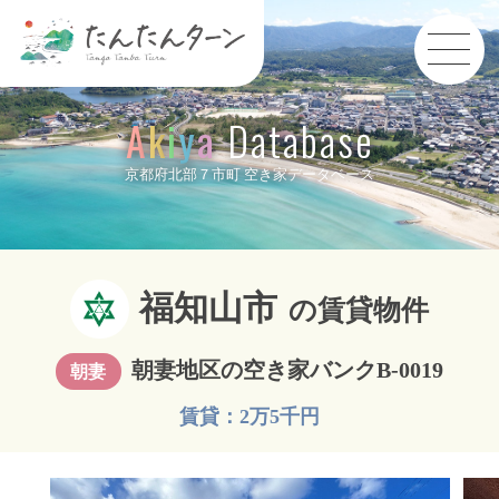
A
k
i
y
a
Database
京都府北部７市町 空き家データベース
福知山市
の賃貸物件
朝妻地区の空き家バンクB-0019
朝妻
賃貸：2万5千円