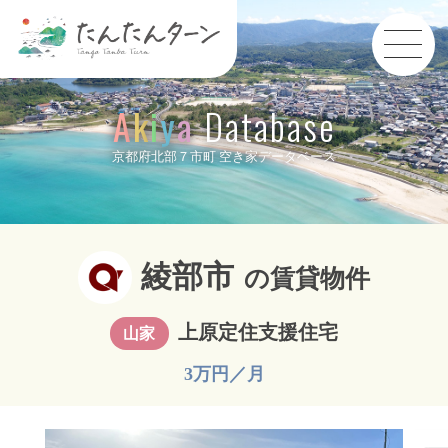
A
k
i
y
a
Database
京都府北部７市町 空き家データベース
綾部市
の賃貸物件
上原定住支援住宅
山家
3万円／月