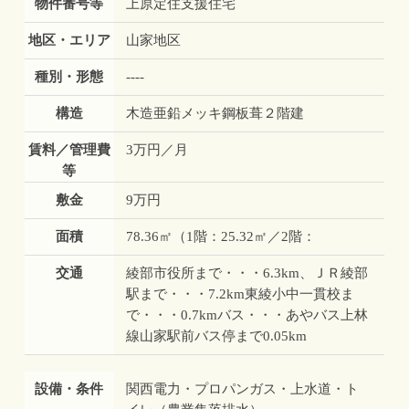
物件番号等
上原定住支援住宅
地区・エリア
山家地区
種別・形態
----
構造
木造亜鉛メッキ鋼板葺２階建
賃料／管理費
3万円／月
等
敷金
9万円
面積
78.36㎡（1階：25.32㎡／2階：
交通
綾部市役所まで・・・6.3km、ＪＲ綾部
駅まで・・・7.2km東綾小中一貫校ま
で・・・0.7kmバス・・・あやバス上林
線山家駅前バス停まで0.05km
設備・条件
関西電力・プロパンガス・上水道・ト