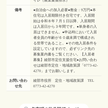
イレ（農業集落排水）
備考
●自治会への加入必要●敷金：9万円●本
住宅は入居期限付き住宅です。入居開
始は令和８年７月１日以降、入居期間
は入居日から３年間です。●単身者の入
居はできません。●申込時において入居
者全員の年齢が６０歳未満で構成され
る世帯であること。●その他入居条件を
設定していますので、必ずリンク先の
募集案内書をご覧ください。【入居者
募集】綾部市定住支援住宅●お問い合わ
せは綾部市定住・地域政策課「0773-42-
4270」までお願いします。
お問い合わ
綾部市役所 定住・地域政策課 TEL
せ先
0773-42-4270