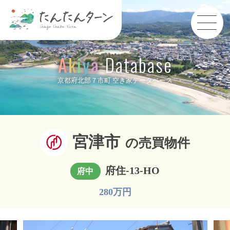
A
k
i
y
a
Database
京都府北部７市町 空き家データベース
宮津市
の売買物件
府住-13-HO
府中
280万円