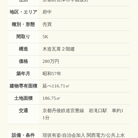
地区・エリア
府中
種別・形態
売買
間取り
5K
構造
木造瓦葺２階建
価格
280万円
築年月
昭和57年
建物専有面積
延べ116.71㎡
土地面積
186.75㎡
交通
京都丹後鉄道宮豊線 岩滝口駅 車約1
1分
設備・条件
現状有姿/自治会加入 関西電力/公共上水